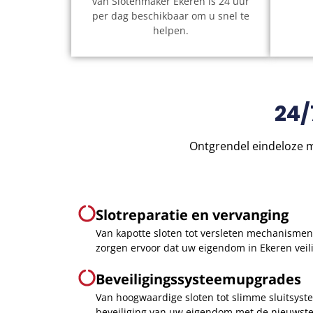
van Slotenmaker Ekeren is 24 uur
per dag beschikbaar om u snel te
helpen.
24/
Ontgrendel eindeloze m
Slotreparatie en vervanging
Van kapotte sloten tot versleten mechanisme
zorgen ervoor dat uw eigendom in Ekeren veilig
Beveiligingssysteemupgrades
Van hoogwaardige sloten tot slimme sluitsyst
beveiliging van uw eigendom met de nieuwste 