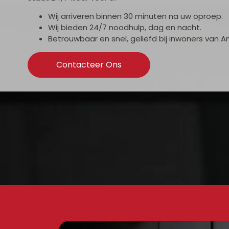
Wij arriveren binnen 30 minuten na uw oproep.
Wij bieden 24/7 noodhulp, dag en nacht.
Betrouwbaar en snel, geliefd bij inwoners van 
Contacteer Ons