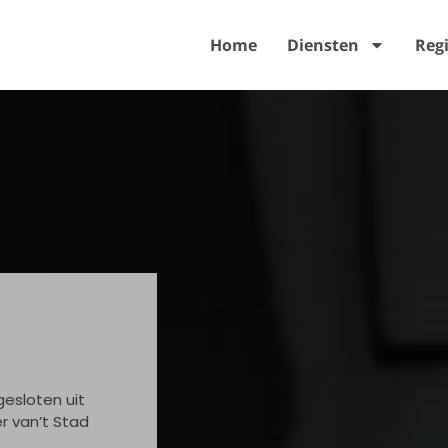
Home
Diensten
Reg
esloten uit
r van’t Stad