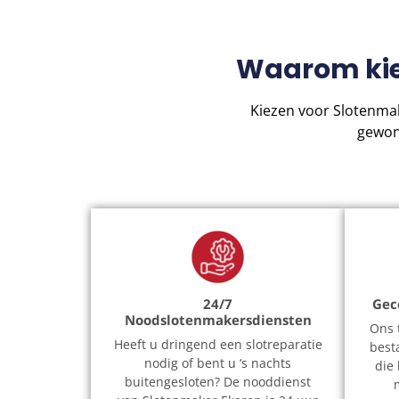
Waarom kie
Kiezen voor Slotenma
gewon
24/7
Gec
Noodslotenmakersdiensten
Ons 
Heeft u dringend een slotreparatie
besta
nodig of bent u ‘s nachts
die
buitengesloten? De nooddienst