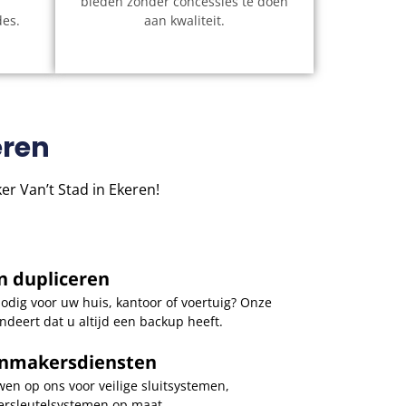
bieden zonder concessies te doen
des.
aan kwaliteit.
eren
r Van’t Stad in Ekeren!
n dupliceren
nodig voor uw huis, kantoor of voertuig? Onze
ndeert dat u altijd een backup heeft.
enmakersdiensten
wen op ons voor veilige sluitsystemen,
ersleutelsystemen op maat.