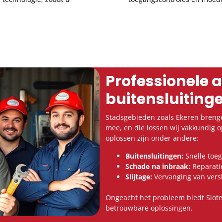
Professionele a
buitensluiting
Stadsgebieden zoals Ekeren brenge
mee, en die lossen wij vakkundig 
oplossen zijn onder andere:
Buitensluitingen:
Snelle toeg
Schade na inbraak:
Reparatie
Slijtage:
Vervanging van versl
Ongeacht het probleem biedt Slote
betrouwbare oplossingen.