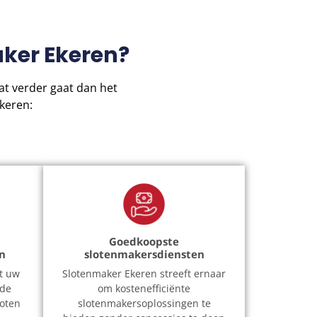
ker Ekeren?
t verder gaat dan het
keren:
Goedkoopste
en
slotenmakersdiensten
t uw
Slotenmaker Ekeren streeft ernaar
 de
om kostenefficiënte
loten
slotenmakersoplossingen te