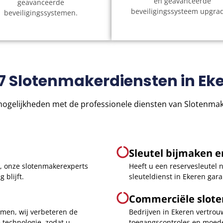
en geavanceerde
geavanceerde
beveiligingssysteem upgra
beveiligingssystemen.
7 Slotenmakerdiensten in Ek
ogelijkheden met de professionele diensten van Slotenmake
Sleutel bijmaken e
n, onze slotenmakerexperts
Heeft u een reservesleutel 
 blijft.
sleuteldienst in Ekeren gara
Commerciële slot
emen, wij verbeteren de
Bedrijven in Ekeren vertrou
technologie, zodat u
toegangscontroles en moed