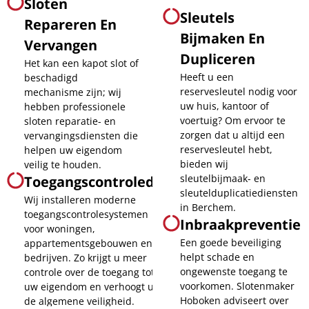
Sloten
Sleutels
Repareren En
Bijmaken En
Vervangen
Dupliceren
Het kan een kapot slot of
Heeft u een
beschadigd
reservesleutel nodig voor
mechanisme zijn; wij
uw huis, kantoor of
hebben professionele
voertuig? Om ervoor te
sloten reparatie- en
zorgen dat u altijd een
vervangingsdiensten die
reservesleutel hebt,
helpen uw eigendom
bieden wij
veilig te houden.
sleutelbijmaak- en
Toegangscontrolediensten
sleutelduplicatiediensten
Wij installeren moderne
in Berchem.
toegangscontrolesystemen
Inbraakpreventie
voor woningen,
Een goede beveiliging
appartementsgebouwen en
helpt schade en
bedrijven. Zo krijgt u meer
ongewenste toegang te
controle over de toegang tot
voorkomen. Slotenmaker
uw eigendom en verhoogt u
Hoboken adviseert over
de algemene veiligheid.