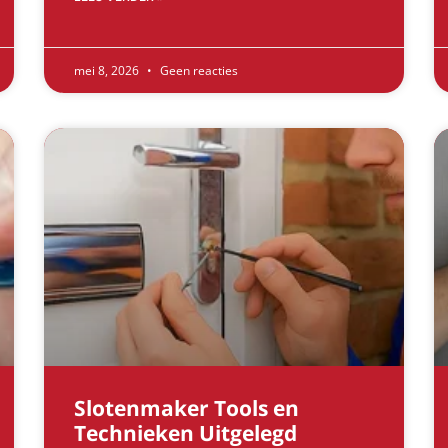
mei 8, 2026
Geen reacties
Slotenmaker Tools en
Technieken Uitgelegd