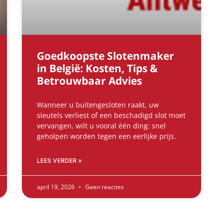
Goedkoopste Slotenmaker
in België: Kosten, Tips &
Betrouwbaar Advies
Wanneer u buitengesloten raakt, uw
sleutels verliest of een beschadigd slot moet
vervangen, wilt u vooral één ding: snel
geholpen worden tegen een eerlijke prijs.
LEES VERDER »
april 19, 2026
Geen reacties