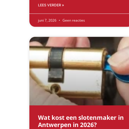
LEES VERDER »
juni 7, 2026
Geen reacties
Wat kost een slotenmaker in
Antwerpen in 2026?