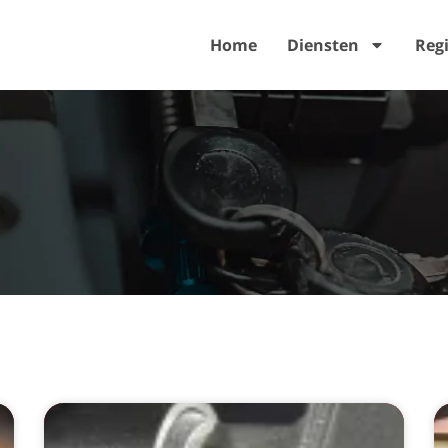
Home
Diensten
Reg