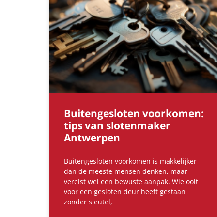
Buitengesloten voorkomen:
tips van slotenmaker
Antwerpen
Buitengesloten voorkomen is makkelijker
dan de meeste mensen denken, maar
vereist wel een bewuste aanpak. Wie ooit
voor een gesloten deur heeft gestaan
zonder sleutel,