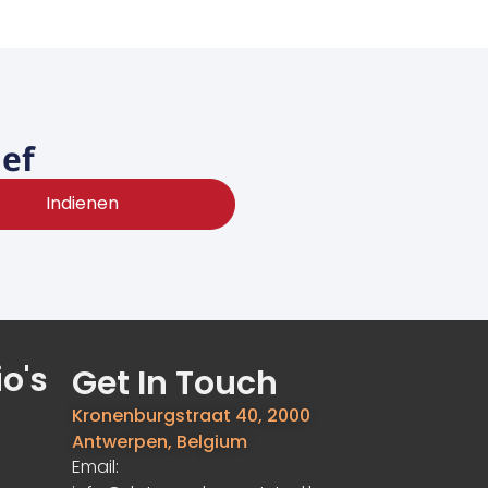
ef
Indienen
o's
Get In Touch
Kronenburgstraat 40, 2000
Antwerpen, Belgium
Email: